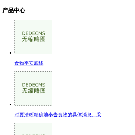
产品中心
食物平安底线
时要清晰精确地奉告食物的具体消息、采