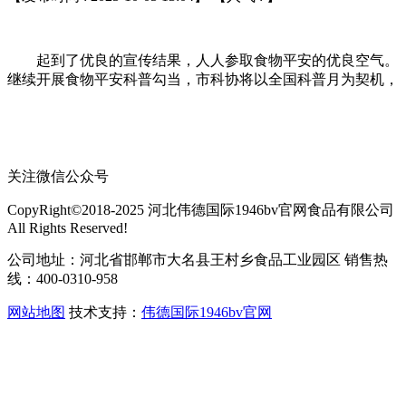
起到了优良的宣传结果，人人参取食物平安的优良空气。
继续开展食物平安科普勾当，市科协将以全国科普月为契机，
关注微信公众号
CopyRight©2018-2025 河北伟德国际1946bv官网食品有限公司
All Rights Reserved!
公司地址：河北省邯郸市大名县王村乡食品工业园区 销售热
线：400-0310-958
网站地图
技术支持：
伟德国际1946bv官网