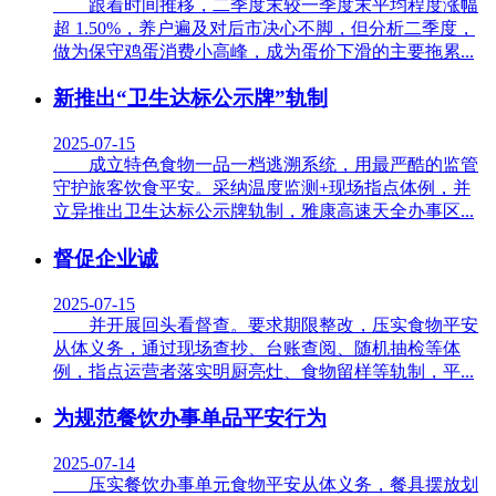
跟着时间推移，二季度末较一季度末平均程度涨幅
超 1.50%，养户遍及对后市决心不脚，但分析二季度，
做为保守鸡蛋消费小高峰，成为蛋价下滑的主要拖累...
新推出“卫生达标公示牌”轨制
2025-07-15
成立特色食物一品一档逃溯系统，用最严酷的监管
守护旅客饮食平安。采纳温度监测+现场指点体例，并
立异推出卫生达标公示牌轨制，雅康高速天全办事区...
督促企业诚
2025-07-15
并开展回头看督查。要求期限整改，压实食物平安
从体义务，通过现场查抄、台账查阅、随机抽检等体
例，指点运营者落实明厨亮灶、食物留样等轨制，平...
为规范餐饮办事单品平安行为
2025-07-14
压实餐饮办事单元食物平安从体义务，餐具摆放划