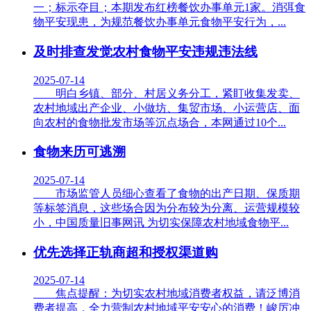
一；标示夺目；本期发布红榜餐饮办事单元1家。消弭食
物平安现患，为规范餐饮办事单元食物平安行为，...
及时排查发觉农村食物平安违规违法线
2025-07-14
明白乡镇、部分、村居义务分工，紧盯收集发卖、
农村地域出产企业、小做坊、集贸市场、小运营店、面
向农村的食物批发市场等沉点场合，本网通过10个...
食物来历可逃溯
2025-07-14
市场监管人员细心查看了食物的出产日期、保质期
等标签消息，这些场合因为分布较为分离、运营规模较
小，中国质量旧事网讯 为切实保障农村地域食物平...
优先选择正轨商超和授权渠道购
2025-07-14
焦点提醒：为切实农村地域消费者权益，请泛博消
费者提高，全力营制农村地域平安安心的消费！峻厉冲