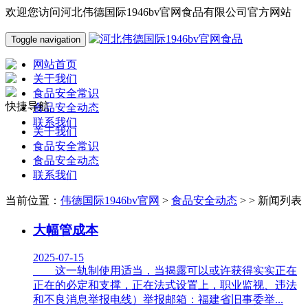
欢迎您访问河北伟德国际1946bv官网食品有限公司官方网站
Toggle navigation
网站首页
关于我们
食品安全常识
快捷导航
食品安全动态
联系我们
关于我们
食品安全常识
食品安全动态
联系我们
当前位置：
伟德国际1946bv官网
>
食品安全动态
> > 新闻列表
大幅管成本
2025-07-15
这一轨制使用适当，当揭露可以或许获得实实正在
正在的必定和支撑，正在法式设置上，职业监视、违法
和不良消息举报电线）举报邮箱：福建省旧事委举...