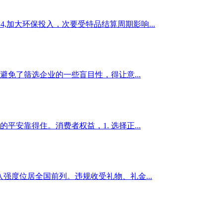
4,加大环保投入，次要受特品结算周期影响...
了筛选企业的一些盲目性，得让意...
靠得住。消费者权益，1. 选择正...
度位居全国前列。违规收受礼物、礼金...