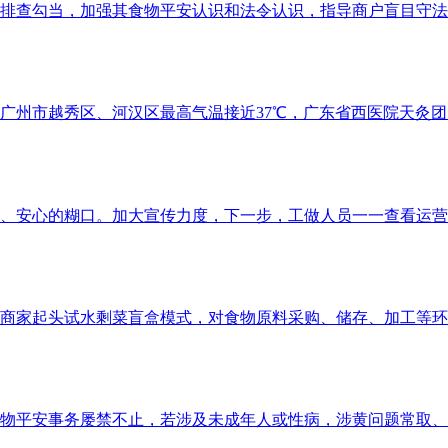
勾当，加强其食物平安认识和法令认识，指导商户盲目守法运营
市越秀区、河汉区最高气温接近37℃，广东省西医院天灸团队
心的糊口。加大宣传力度，下一步，工做人员一一查看运营者的
起头试水剩菜盲盒模式，对食物原料采购、储存、加工等环节进
安事务屡禁不止，若涉及未成年人或性病，涉黄问题常取、毒品