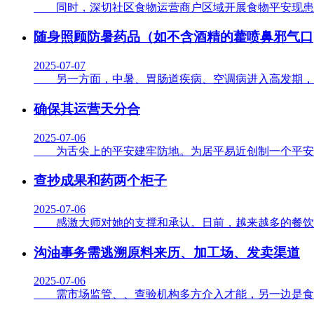
同时，深切社区食物运营商户区域开展食物平安现患排查
随身照顾防暑药品（如不含酒精的藿喷鼻邪气口
2025-07-07
另一方面，中暑、胃肠道疾病、空调病进入高发期，广州
确保其运营天分合
2025-07-06
为舌尖上的平安建牢防地。为居平易近创制一个平安、安
查抄成果和药两个柜子
2025-07-06
感激大师对她的支撑和承认。日前，越来越多的餐饮商家
沟油事务需逃溯原料来历、加工场、发卖渠道
2025-07-06
需市场监管、、查验机构多方介入才能，另一边是食物平