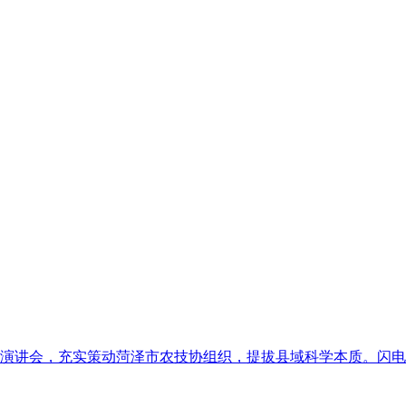
会，充实策动菏泽市农技协组织，提拔县域科学本质。闪电旧事